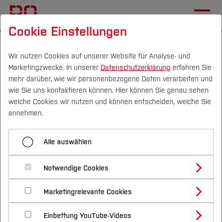
Cookie Einstellungen
Startseite
Labore
Wirtschafts- und Industrieinformatik
Wir nutzen Cookies auf unserer Website für Analyse- und
Marketingzwecke. In unserer
Datenschutzerklärung
erfahren Sie
Menü aufklappen
mehr darüber, wie wir personenbezogene Daten verarbeiten und
wie Sie uns kontaktieren können. Hier können Sie genau sehen
Campus
Personen
DE
|
EN
Quicklinks
welche Cookies wir nutzen und können entscheiden, welche Sie
Aktorik
annehmen.
Studium
Ausstattung für
Elektrische Antriebe
Alle auswählen
Wirtschafts-und
Studienangebote
Elektrotechnik
Forschung & Transfer
Industrieinformatik
Notwendige Cookies
Vor dem Studium
Bachelorstudiengänge
Informatik
Profil
Nachhaltigkeit
Masterstudiengänge
Marketingrelevante Cookies
Im Studium
Bewerben & Einschreiben
In der Wirtschafts- und Industrieinformatik geht es
Künstliche Intelligenz
Beratung & Förderung
Forschungs- und Transferprofil
Schwerpunkte
darum, Informatik einzusetzen, um
Nachhaltigkeit studieren
Bewerbungsportal
International
Nach dem Studium
Studienbüros und Prüfungen
Einbettung YouTube-Videos
Schwerpunkte (FuT)
Förderinformation und Antragsberatung