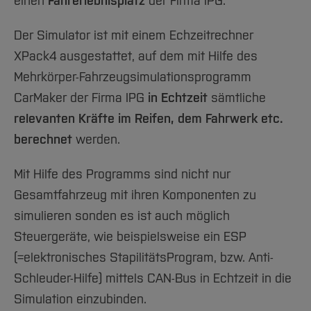
Team und Labore
einen
Fahrerlebnisplatz
der Firma IPG.
Amtliche Bekanntmachungen
Studiengänge
Forschung und Projekte
Familiengerechte Hochschule
Aktuelles
Hochschulbibliothek
Arbeiten im FB G
Notfall-Infos
Studieninteressierte
International
Gleichstellung
Studium
Der Simulator ist mit einem Echzeitrechner
Hochschulkommunikation
BO Shop
Team
Diskriminierungsfreie Hochschule
XPack4 ausgestattet, auf dem mit Hilfe des
Fachgruppen
International Office
Mehrkörper-Fahrzeugsimulationsprogramm
Service
Vertretungen
Forschung und Entwicklung
Medienzentrum
CarMaker der Firma IPG
in Echtzeit
sämtliche
Wahlen
International
qed-Stiftung
relevanten Kräfte im Reifen, dem Fahrwerk etc.
Team
Zentrale Studienberatung
berechnet
werden.
Service
Mit Hilfe des Programms sind nicht nur
Gesamtfahrzeug mit ihren Komponenten zu
simulieren sonden es ist auch möglich
Steuergeräte, wie beispielsweise ein ESP
(=elektronisches StapilitätsProgram, bzw. Anti-
Schleuder-Hilfe) mittels CAN-Bus in Echtzeit in die
Simulation einzubinden.