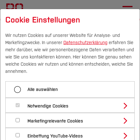
Cookie Einstellungen
Startseite
Labore
Regelungs- und Fahrzeugsystemtechnik
Wir nutzen Cookies auf unserer Website für Analyse- und
Marketingzwecke. In unserer
Datenschutzerklärung
erfahren Sie
mehr darüber, wie wir personenbezogene Daten verarbeiten und
wie Sie uns kontaktieren können. Hier können Sie genau sehen
Menü aufklappen
Campus
Personen
DE
|
EN
Quicklinks
welche Cookies wir nutzen und können entscheiden, welche Sie
annehmen.
Aktorik
Studium
Alle auswählen
Elektrische Antriebe
Studienangebote
Forschung & Transfer
Elektrotechnik
Notwendige Cookies
Vor dem Studium
Bachelorstudiengänge
Professur Regelugs- und
Profil
Nachhaltigkeit
Fahrzeugsystemtechnik
Masterstudiengänge
Informatik
Marketingrelevante Cookies
Im Studium
Bewerben & Einschreiben
Beratung & Förderung
Forschungs- und Transferprofil
Schwerpunkte
Nachhaltigkeit studieren
Bewerbungsportal
International
Nach dem Studium
Studienbüros und Prüfungen
Künstliche Intelligenz
Einbettung YouTube-Videos
Schwerpunkte (FuT)
Förderinformation und Antragsberatung