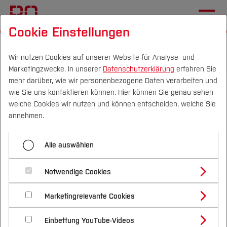
Cookie Einstellungen
Startseite
Die BO
Wichtige Einrichtungen
Zentrale Studienberatung
Home
Wir nutzen Cookies auf unserer Website für Analyse- und
Marketingzwecke. In unserer
Datenschutzerklärung
erfahren Sie
mehr darüber, wie wir personenbezogene Daten verarbeiten und
Herzlich Willkommen!
wie Sie uns kontaktieren können. Hier können Sie genau sehen
Campus
Personen
DE
|
EN
Quicklinks
welche Cookies wir nutzen und können entscheiden, welche Sie
annehmen.
Auf dieser Seite findet Ihr alle Links, die wir in den
Studium
letzten Wochen auf dem Instagram-Account
Alle auswählen
@zsb_hsbochum
der Zentralen
Studienangebote
Forschung & Transfer
Studienberatung gepostet haben. Wenn Ihr Euch
Notwendige Cookies
allgemein über die Angebote der Zentralen
Vor dem Studium
Bachelorstudiengänge
Profil
Nachhaltigkeit
Studienberatung (ZSB) informieren wollt, folgt
Masterstudiengänge
Marketingrelevante Cookies
Im Studium
Bewerben & Einschreiben
Beratung & Förderung
Forschungs- und Transferprofil
gerne außerdem diesen Links:
Schwerpunkte
Nachhaltigkeit studieren
Bewerbungsportal
International
Nach dem Studium
Studienbüros und Prüfungen
Einbettung YouTube-Videos
Schwerpunkte (FuT)
Förderinformation und Antragsberatung