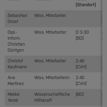
(Standort)
Sebastian
Wiss. Mitarbeiter
se
Drost
bo
Dipl.-
Wiss. Mitarbeiter
D 3-30
ch
Inform.
(BO)
hs
Christian
Düntgen
Christof
Wiss. Mitarbeiter
2.40
ch
Kaufmann
(CVH)
hs
Ana
Wiss. Mitarbeiterin
2.40
an
Martínez
(CVH)
bo
Melike
Wissenschaftliche
(BO)
me
Yerek
Hilfskraft
st