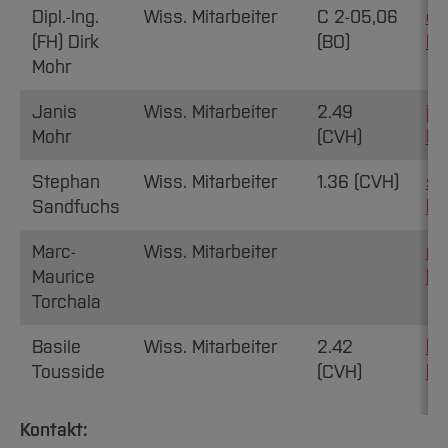
Dipl.-Ing.
Wiss. Mitarbeiter
C 2-05,06
di
(FH) Dirk
(BO)
bo
Mohr
Janis
Wiss. Mitarbeiter
2.49
ja
Mohr
(CVH)
bo
Stephan
Wiss. Mitarbeiter
1.36 (CVH)
st
Sandfuchs
hs
Marc-
Wiss. Mitarbeiter
ma
Maurice
bo
Torchala
Basile
Wiss. Mitarbeiter
2.42
ba
Tousside
(CVH)
bo
Kontakt: