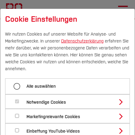
Cookie Einstellungen
Startseite
[...]
Profil
Einrichtungen (FuT)
AKIS Ruhr
Team
Wir nutzen Cookies auf unserer Website für Analyse- und
Marketingzwecke. In unserer
Datenschutzerklärung
erfahren Sie
mehr darüber, wie wir personenbezogene Daten verarbeiten und
wie Sie uns kontaktieren können. Hier können Sie genau sehen
Menü aufklappen
Campus
Personen
DE
|
EN
Quicklinks
welche Cookies wir nutzen und können entscheiden, welche Sie
annehmen.
Startseite
Studium
Das Team
Alle auswählen
Team
Studienangebote
Forschung & Transfer
Forschung und Transfer
Notwendige Cookies
Leitung
Vor dem Studium
Bachelorstudiengänge
Profil
Nachhaltigkeit
Masterstudiengänge
Lehre
Marketingrelevante Cookies
Im Studium
Bewerben & Einschreiben
Prof. Dr.-Ing. Christian Bockermann ist seit Februar
Beratung & Förderung
Forschungs- und Transferprofil
Schwerpunkte
Nachhaltigkeit studieren
Bewerbungsportal
International
Nach dem Studium
Studienbüros und Prüfungen
Weiterbildung
2024 Institutsleiter des AKIS, Prof. Dr. Jörg
Einbettung YouTube-Videos
Schwerpunkte (FuT)
Förderinformation und Antragsberatung