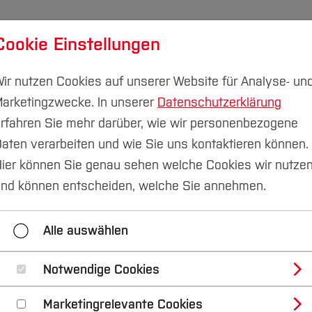
Cookie Einstellungen
udium
Forschung & Transfer
Nachhaltigkeit
I
ir nutzen Cookies auf unserer Website für Analyse- un
arketingzwecke. In unserer
Datenschutzerklärung
Campus Velbert/Heiligenhaus
rfahren Sie mehr darüber, wie wir personenbezogene
aten verarbeiten und wie Sie uns kontaktieren können.
letter Mai 2020
Online-Kursangebote im Schülerlabo
ier können Sie genau sehen welche Cookies wir nutze
nd können entscheiden, welche Sie annehmen.
hungspreis für Prof. Dr. Frochte
Probevorlesung a
Alle auswählen
ales Studium
Gedanken steuern Roboter
Ingeni
bH & Co. KG
Im Portrait: Student Phillip Beier
Qu
Notwendige Cookies
Marketingrelevante Cookies
Online-Kursangebote im Schülerlabor