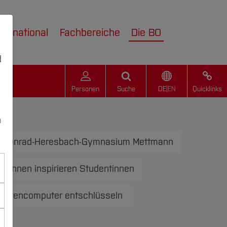
nternational
Fachbereiche
Die BO
d
Personen
Suche
DE
|
EN
Quicklinks
r
n
m Konrad-Heresbach-Gymnasium Mettmann
eurinnen inspirieren Studentinnen
antencomputer entschlüsseln