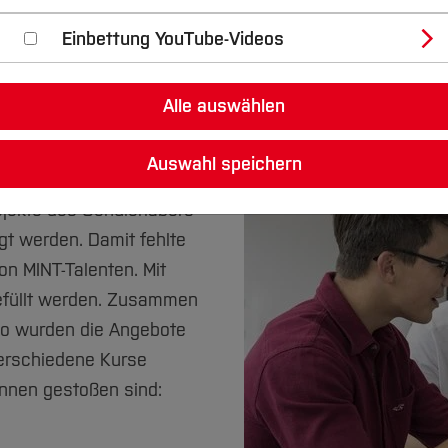
Einbettung YouTube-Videos
Alle auswählen
bors
Auswahl speichern
Einführungsworkshop für
jekte des Schülerlabors
t werden. Damit fehlte
on MINT-Talenten. Mit
gefüllt werden. Zusammen
io wurden die Angebote
 verschiedene Kurse
innen gestoßen sind: