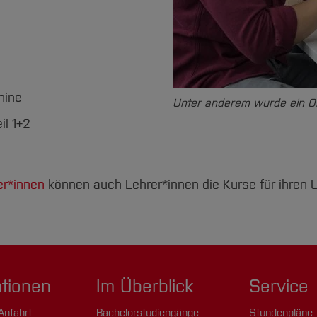
hine
Unter anderem wurde ein On
il 1+2
er*innen
können auch Lehrer*innen die Kurse für ihren 
ationen
Im Überblick
Service
Anfahrt
Bachelorstudiengänge
Stundenpläne