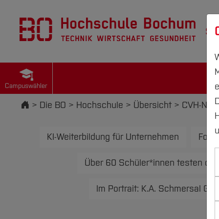
St
W
M
e
Campuswähler
D
Startseite
Die BO
Hochschule
Übersicht
CVH-News
H
u
KI-Weiterbildung für Unternehmen
Forsc
Über 60 Schüler*innen testen du
Im Portrait: K.A. Schmersal Gm