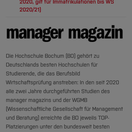
2020, gilt für Immatrikulationen bis WS
Wirtschaftsprüfungsgesellschaft
Spezielle Rechtsgebiete
2020/21)
WP/StB Agnes Langhoff
Mündliche Zusatzprüfung auf Grundlage der
WP/StB Marc Sahner
abgelegten schriftlichen Modulprüfungen
Partner bei
Warth & Klein Grant Thornton AG
Angewandte BWL/VWL
Wirtschaftsprüfungsgesellschaft
Wirtschaftsrecht
WP/StB Wilhelm-Berthold Schmuch
Die Hochschule Bochum (BO) gehört zu
Partner,
zeptrum Dr. Adamsen PartG mbB
Deutschlands besten Hochschulen für
Innerhalb der WP-Option haben Sie die
StB Klaus Schreiber
Studierende, die das Berufsbild
Wahlfreiheit dahingehend, ob mit der WP-
Senior Manager,
Deloitte & Touche GmbH
Wirtschaftsprüfung anstreben: In den seit 2020
Option die Bereiche „Angewandte BWL/VWL“
Wirtschaftsprüfungsgesellschaft
alle zwei Jahre durchgeführten Studien des
und „Wirtschaftsrecht“ oder nur einer der
manager magazins und der WGMB
WP/StB Prof. Dr. Jörn Schulte
beiden Bereiche erbracht werden soll.
Vorstand,
IVC Independent Valuation &
(Wissenschaftliche Gesellschaft für Management
Consulting Aktiengesellschaft
und Beratung) erreichte die BO jeweils TOP-
Formale Voraussetzungen
für den Erwerb WP-
Wirtschaftsprüfungsgesellschaft
Platzierungen unter den bundesweit besten
Option sind