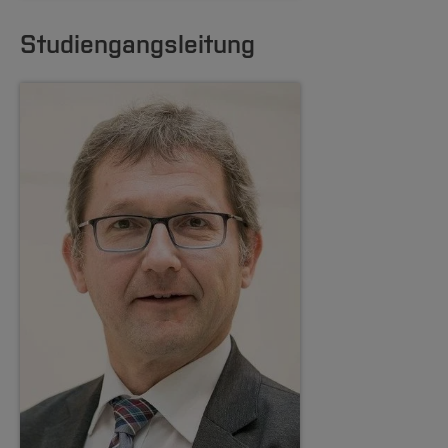
PO 2018
Studiengangsleitung
Bestandene Zulassungsklausur BWL/VWL
Erfolgreicher Abschluss der Module
BWL/VWL 1
BWL/VWL 2
BWL/VWL 3
PO 2021
Erfolgreicher Abschluss der Module
Controlling
Economics
Investition und Finanzierung