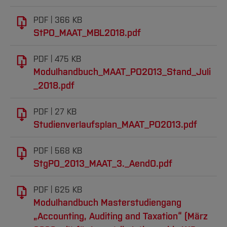
In seiner Zusammensetzung spiegelt der
Beirat das Spektrum der beruflichen
PDF
366 KB
Studierende nach PO 2021 (Immatrikulationen
Zielbereiche des Studiums wider, um die
StPO_MAAT_MBL2018.pdf
ab WiSe 2021/22)
Studierenden entsprechend zu beraten und
PDF
475 KB
Ihnen wertvolle Tipps für die berufliche
Erfolgreicher Abschluss der
Modulhandbuch_MAAT_PO2013_Stand_Juli
Zukunft geben zu können.
Prüfungsleistungen in den Modulen
_2018.pdf
Controlling
Mitglieder des Beirats sind (alphabetisch):
PDF
27 KB
Economics
Studienverlaufsplan_MAAT_PO2013.pdf
WP/StB Joachim Böge
Investition und Finanzierung
WP Barbara Kamann
PDF
568 KB
Rechnungslegung und Governance
Associate Partner,
Ernst & Young GmbH
StgPO_2013_MAAT_3._AendO.pdf
Finanzielle Unternehmenssteuerung
Dr. Ludger Kleyboldt
PDF
625 KB
Geschäftsführer,
NWB Verlag
Modulhandbuch Masterstudiengang
Handels- und Wirtschaftsprivatrecht
WP Matthias Kräbber
„Accounting, Auditing and Taxation“ (März
Gesellschaftsrecht
Manager,
Pricewaterhouse Coopers