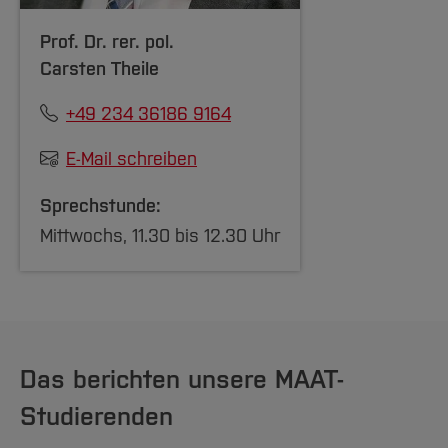
Rechnungslegung und Governance
Finanzielle Unternehmenssteuerung
Prof. Dr. rer. pol.
Carsten Theile
Formale Voraussetzungen
für die Anmeldung
+49 234 36186 9164
an der mündlichen Zusatzprüfung im Bereich
E-Mail schreiben
„
Wirtschaftsrecht
“ sind
Sprechstunde:
PO 2018
Mittwochs, 11.30 bis 12.30 Uhr
Bestandene Zulassungsklausur
Wirtschaftsrecht
Erfolgreicher Abschluss der Module
Wirtschaftsrecht 1
Das berichten unsere MAAT-
Wirtschaftsrecht 2
Studierenden