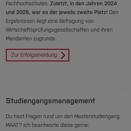
WP/StB Christopher Schwab
Fachhochschulen.
Zuletzt, in den Jahren 2024
Deloitte & Touche GmbH
und 2026, war es der jeweils zweite Platz!
Den
Immatrikulation in den Masterstudiengängen
Wirtschaftsprüfungsgesellschaft
MAAT
Ergebnissen liegt eine Befragung von
WP/StB/CPA Andreas Wildoer
Wirtschaftsprüfungsgesellschaften und ihren
Ablegen aller in die Option eingehenden
Partner,
TREUMERKUR Dr. Schmidt und
Mandanten zugrunde.
Prüfungsleistungen an der Hochschule
Partner KG Wirtschaftsprüfungsgesellschaft
Die mündlichen Zusatzprüfungen ergänzen die
Zur Erfolgsmeldung
[Inhalt zuklappen]
im Rahmen der Masterstudiengänge
abzulegenden Prüfungen. Sie sind nicht
Bestandteil der Masterprüfung und führen
nicht zum Erwerb von ECTS-Punkten. Die WP-
Option wird auf einer gesonderten Anlage zum
Studiengangsmanagement
Zeugnis in deutscher Sprache ausgewiesen.
Du hast Fragen rund um den Masterstudiengang
2. Mündliche Zusatzprüfung
MAAT? Ich beantworte diese gerne: