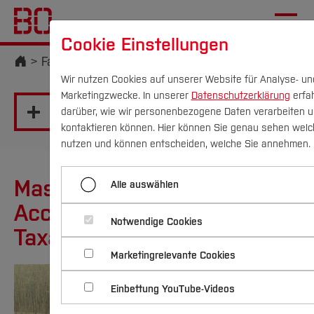
Cookie Einstellungen
Startseite
Fachbereiche
Wirtschaft
Studium
MAAT
Wir nutzen Cookies auf unserer Website für Analyse- un
Marketingzwecke. In unserer
Datenschutzerklärung
erfa
Menü aufklappen
darüber, wie wir personenbezogene Daten verarbeiten u
kontaktieren können. Hier können Sie genau sehen welc
Campus
Personen
DE
|
EN
Quicklinks
nutzen und können entscheiden, welche Sie annehmen.
MAAT
Studium
Master of Arts in
Alle auswählen
MAT
Accounting, Auditing and
Studienangebote
MBL
Forschung & Transfer
Notwendige Cookies
Taxation
Vor dem Studium
Bachelorstudiengänge
MIM
Marketingrelevante Cookies
Profil
Nachhaltigkeit
Masterstudiengänge
Im Studium
Bewerben & Einschreiben
MBA Verbund
Beratung & Förderung
Forschungs- und Transferprofil
Einbettung YouTube-Videos
Schwerpunkte
Nachhaltigkeit studieren
Bewerbungsportal
International
Nach dem Studium
Studienbüros und Prüfungen
Schwerpunkte (FuT)
Förderinformation und Antragsberatung