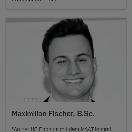
(
andreas.stach(at)
hs-bochum.de
) oder
telefonisch ( 0234 – 32 10661) zur Seite.
[Inhalt zuklappen]
Maximilian Fischer, B.Sc.
"An der HS Bochum mit dem MAAT kommt