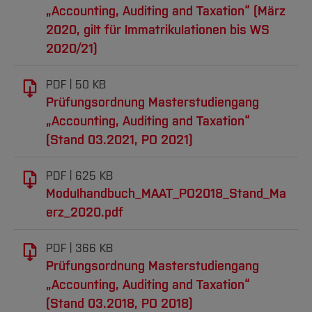
Erfolgreicher Abschluss der
umfassen im Wesentlichen:
„Accounting, Auditing and Taxation“ (März
Prüfungsleistungen in den Modulen
2020, gilt für Immatrikulationen bis WS
die inhaltliche Unterstützung der
2020/21)
BWL/VWL 1
Studiengänge,
BWL/VWL 2
PDF
50 KB
Hinweise auf neue bzw. für die Praxis
Prüfungsordnung Masterstudiengang
BWL/VWL 3
bedeutende Themengebiete, die in der
„Accounting, Auditing and Taxation“
Lehre berücksichtigt werden sollten,
(Stand 03.2021, PO 2021)
Wirtschaftsrecht 1
das Einbringen von Praxiserfahrungen in
den Studienbetrieb,
Wirtschaftsrecht 2
PDF
625 KB
Modulhandbuch_MAAT_PO2018_Stand_Ma
die Unterstützung des
Mündliche Zusatzprüfung auf Grundlage der
erz_2020.pdf
Qualitätsmanagements und
abgelegten schriftlichen Modulprüfungen
die Förderung der Zusammenarbeit von
PDF
366 KB
Angewandte BWL/VWL
Hochschule und Unternehmen auch durch
Prüfungsordnung Masterstudiengang
Wirtschaftsrecht
den direkten Kontakt mit den Studierenden.
„Accounting, Auditing and Taxation“
(Stand 03.2018, PO 2018)