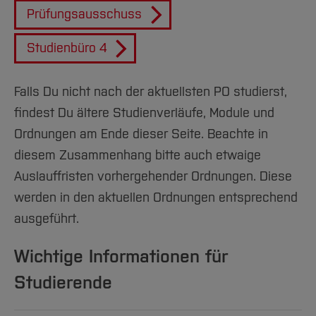
Team und Labore
Amtliche Bekanntmachungen
Studiengänge
Forschung und Projekte
Familiengerechte Hochschule
Aktuelles
Hochschulbibliothek
Prüfungsausschuss
Arbeiten im FB G
Notfall-Infos
Studieninteressierte
International
Gleichstellung
Studium
Hochschulkommunikation
Studienbüro 4
BO Shop
Team
Diskriminierungsfreie Hochschule
Fachgruppen
International Office
Service
Vertretungen
Forschung und Entwicklung
Medienzentrum
Falls Du nicht nach der aktuellsten PO studierst,
Wahlen
International
qed-Stiftung
findest Du ältere Studienverläufe, Module und
Team
Zentrale Studienberatung
Ordnungen am Ende dieser Seite. Beachte in
Service
diesem Zusammenhang bitte auch etwaige
Auslauffristen vorhergehender Ordnungen. Diese
werden in den aktuellen Ordnungen entsprechend
ausgeführt.
Wichtige Informationen für
Studierende