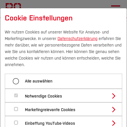
Cookie Einstellungen
Startseite
Fachbereiche
Elektrotechnik und Informatik
Fachgebiete
Wir nutzen Cookies auf unserer Website für Analyse- und
Marketingzwecke. In unserer
Datenschutzerklärung
erfahren Sie
Institut für Automatisierung und Industrie 4.0
mehr darüber, wie wir personenbezogene Daten verarbeiten und
wie Sie uns kontaktieren können. Hier können Sie genau sehen
Publications
Campus
Personen
DE
|
EN
Quicklinks
welche Cookies wir nutzen und können entscheiden, welche Sie
annehmen.
Studium
Articles/Paper, Books, Keynotes
Alle auswählen
Articles/Paper (2008-2026):
Studienangebote
Forschung & Transfer
Notwendige Cookies
Vor dem Studium
Bachelorstudiengänge
Graf, T.; Biesenbach, R.; Falkenhain, J.;
Profil
Nachhaltigkeit
Masterstudiengänge
Marketingrelevante Cookies
Im Studium
Analysis on State of the Art of Introducing
Bewerben & Einschreiben
Beratung & Förderung
Forschungs- und Transferprofil
Human-Machine-Collaboration Robots in
Schwerpunkte
Nachhaltigkeit studieren
Bewerbungsportal
International
Nach dem Studium
Studienbüros und Prüfungen
Einbettung YouTube-Videos
Schwerpunkte (FuT)
Germany, SSD 2026, Catania, Italy, IEEE
Förderinformation und Antragsberatung