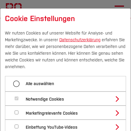
Cookie Einstellungen
Startseite
Fachbereiche
Elektrotechnik und Informatik
Fachgebiete
Institut für Elektromobilität
Wir nutzen Cookies auf unserer Website für Analyse- und
Marketingzwecke. In unserer
Datenschutzerklärung
erfahren Sie
mehr darüber, wie wir personenbezogene Daten verarbeiten und
wie Sie uns kontaktieren können. Hier können Sie genau sehen
Menü aufklappen
Campus
Personen
DE
|
EN
Quicklinks
welche Cookies wir nutzen und können entscheiden, welche Sie
annehmen.
Projekt GET it digital
Studium
Alle auswählen
Piezoaktorik-
Studienangebote
Forschung & Transfer
„Qualitätssicherungsverfahren für
Notwendige Cookies
Vor dem Studium
Bachelorstudiengänge
piezoelektrisch angetriebene Kfz-
Profil
Nachhaltigkeit
Masterstudiengänge
Marketingrelevante Cookies
Im Studium
Bewerben & Einschreiben
Kraftstoffinjektoren“
Beratung & Förderung
Forschungs- und Transferprofil
Schwerpunkte
Nachhaltigkeit studieren
Bewerbungsportal
International
Nach dem Studium
Studienbüros und Prüfungen
Einbettung YouTube-Videos
Schwerpunkte (FuT)
Förderinformation und Antragsberatung