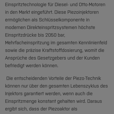
Team und Labore
Amtliche Bekanntmachungen
Studiengänge
Forschung und Projekte
Familiengerechte Hochschule
Aktuelles
Einspritztechnologie für Diesel- und Otto-Motoren
Hochschulbibliothek
Arbeiten im FB G
Notfall-Infos
Studieninteressierte
International
Gleichstellung
in den Markt eingeführt. Diese Piezoinjektoren
Studium
Hochschulkommunikation
BO Shop
ermöglichen als Schlüsselkomponente in
Team
Diskriminierungsfreie Hochschule
Fachgruppen
International Office
modernen Direkteinspritzsystemen höchste
Service
Vertretungen
Forschung und Entwicklung
Medienzentrum
Einspritzdrücke bis 2050 bar,
Wahlen
International
qed-Stiftung
Mehrfacheinspritzung im gesamten Kennlinienfeld
Team
Zentrale Studienberatung
sowie die präzise Kraftstoffdosierung, womit die
Service
Ansprüche des Gesetzgebers und der Kunden
befriedigt werden können.
Die entscheidenden Vorteile der Piezo-Technik
können nur über den gesamten Lebenszyklus des
Injektors garantiert werden, wenn auch die
Einspritzmenge konstant gehalten wird. Daraus
ergibt sich, dass der Piezoaktor als