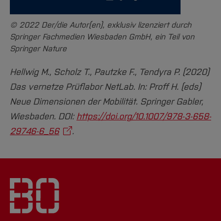
© 2022 Der/die Autor(en), exklusiv lizenziert durch
Springer Fachmedien Wiesbaden GmbH, ein Teil von
Springer Nature
Hellwig M., Scholz T., Pautzke F., Tendyra P. (2020)
Das vernetze Prüflabor NetLab. In: Proff H. (eds)
Neue Dimensionen der Mobilität. Springer Gabler,
Wiesbaden. DOI:
https://doi.org/10.1007/978-3-658-
29746-6_56
.