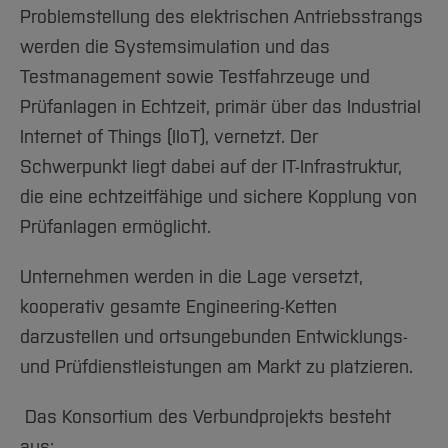
Team und Labore
Amtliche Bekanntmachungen
Studiengänge
Forschung und Projekte
Familiengerechte Hochschule
Aktuelles
Problemstellung des elektrischen Antriebsstrangs
Hochschulbibliothek
Arbeiten im FB G
Notfall-Infos
Studieninteressierte
International
Gleichstellung
werden die Systemsimulation und das
Studium
Hochschulkommunikation
BO Shop
Testmanagement sowie Testfahrzeuge und
Team
Diskriminierungsfreie Hochschule
Fachgruppen
International Office
Prüfanlagen in Echtzeit, primär über das Industrial
Service
Vertretungen
Forschung und Entwicklung
Medienzentrum
Internet of Things (IIoT), vernetzt. Der
Wahlen
International
qed-Stiftung
Schwerpunkt liegt dabei auf der IT-Infrastruktur,
Team
Zentrale Studienberatung
die eine echtzeitfähige und sichere Kopplung von
Service
Prüfanlagen ermöglicht.
Unternehmen werden in die Lage versetzt,
kooperativ gesamte Engineering-Ketten
darzustellen und ortsungebunden Entwicklungs-
und Prüfdienstleistungen am Markt zu platzieren.
Das Konsortium des Verbundprojekts besteht
aus: