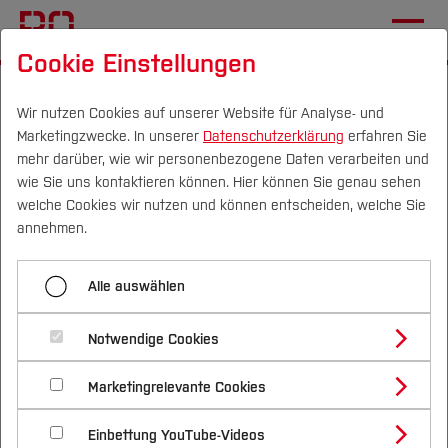
Cookie Einstellungen
Startseite
Fachbereiche
Elektrotechnik und Informatik
Fachgebiete
Institut für Elektromobilität
Wir nutzen Cookies auf unserer Website für Analyse- und
Marketingzwecke. In unserer
Datenschutzerklärung
erfahren Sie
mehr darüber, wie wir personenbezogene Daten verarbeiten und
wie Sie uns kontaktieren können. Hier können Sie genau sehen
Menü aufklappen
Campus
Personen
DE
|
EN
Quicklinks
welche Cookies wir nutzen und können entscheiden, welche Sie
annehmen.
Projekt GET it digital
Studium
Alle auswählen
NetLab – „Vernetztes
Studienangebote
Forschung & Transfer
Entwicklungs- und Prüflabor"
Notwendige Cookies
Vor dem Studium
Bachelorstudiengänge
Profil
Nachhaltigkeit
Masterstudiengänge
Marketingrelevante Cookies
Im Studium
Bewerben & Einschreiben
Beratung & Förderung
Forschungs- und Transferprofil
Schwerpunkte
Nachhaltigkeit studieren
Bewerbungsportal
International
Nach dem Studium
Studienbüros und Prüfungen
Einbettung YouTube-Videos
Schwerpunkte (FuT)
Förderinformation und Antragsberatung