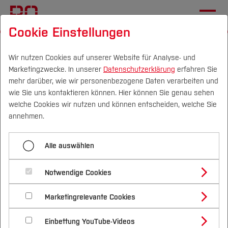
Cookie Einstellungen
Startseite
Fachbereiche
Elektrotechnik und Informatik
Fachgebiete
Institut für Elektromobilität
Wir nutzen Cookies auf unserer Website für Analyse- und
Marketingzwecke. In unserer
Datenschutzerklärung
erfahren Sie
mehr darüber, wie wir personenbezogene Daten verarbeiten und
wie Sie uns kontaktieren können. Hier können Sie genau sehen
Menü aufklappen
Campus
Personen
DE
|
EN
Quicklinks
welche Cookies wir nutzen und können entscheiden, welche Sie
annehmen.
Projekt GET it digital
Studium
Alle auswählen
Studienangebote
Forschung & Transfer
Notwendige Cookies
Vor dem Studium
Bachelorstudiengänge
Profil
Nachhaltigkeit
Masterstudiengänge
Marketingrelevante Cookies
Im Studium
Bewerben & Einschreiben
Beratung & Förderung
Forschungs- und Transferprofil
Schwerpunkte
Nachhaltigkeit studieren
Bewerbungsportal
International
Nach dem Studium
Studienbüros und Prüfungen
Einbettung YouTube-Videos
Schwerpunkte (FuT)
Förderinformation und Antragsberatung