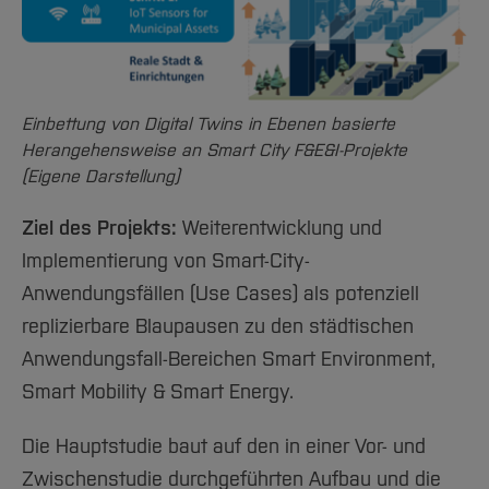
Team und Labore
Amtliche Bekanntmachungen
Studiengänge
Forschung und Projekte
Familiengerechte Hochschule
Aktuelles
Hochschulbibliothek
Arbeiten im FB G
Notfall-Infos
Studieninteressierte
International
Gleichstellung
Studium
Hochschulkommunikation
BO Shop
Team
Diskriminierungsfreie Hochschule
Fachgruppen
International Office
Service
Einbettung von Digital Twins in Ebenen basierte
Vertretungen
Forschung und Entwicklung
Medienzentrum
Herangehensweise an Smart City F&E&I-Projekte
Wahlen
International
qed-Stiftung
(Eigene Darstellung)
Team
Zentrale Studienberatung
Ziel des Projekts:
Weiterentwicklung und
Service
Implementierung von Smart-City-
Anwendungsfällen (Use Cases) als potenziell
replizierbare Blaupausen zu den städtischen
Anwendungsfall-Bereichen Smart Environment,
Smart Mobility & Smart Energy.
Die Hauptstudie baut auf den in einer Vor- und
Zwischenstudie durchgeführten Aufbau und die