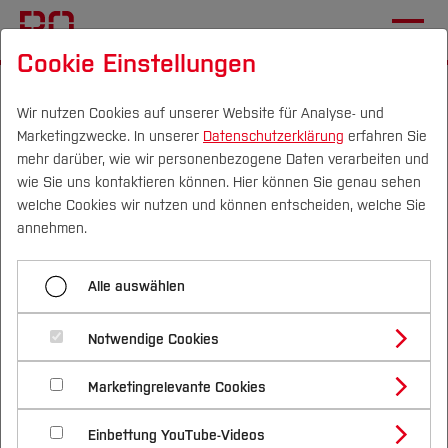
Cookie Einstellungen
Startseite
Fachbereiche
Elektrotechnik und Informatik
Fachgebiete
Institut für Elektromobilität
Wir nutzen Cookies auf unserer Website für Analyse- und
Marketingzwecke. In unserer
Datenschutzerklärung
erfahren Sie
mehr darüber, wie wir personenbezogene Daten verarbeiten und
wie Sie uns kontaktieren können. Hier können Sie genau sehen
Menü aufklappen
Campus
Personen
DE
|
EN
Quicklinks
welche Cookies wir nutzen und können entscheiden, welche Sie
annehmen.
Projekt GET it digital
Studium
Alle auswählen
SciLABS - Vorstudie zu Smart City
Studienangebote
Forschung & Transfer
Labs - Ruhr
Notwendige Cookies
Vor dem Studium
Bachelorstudiengänge
Profil
Nachhaltigkeit
Masterstudiengänge
Ziel des Projekts:
Vorstudie zum späteren Impuls-
Marketingrelevante Cookies
Im Studium
Bewerben & Einschreiben
Beratung & Förderung
Forschungs- und Transferprofil
Projekt „Smart City Labs - Ruhr“
Schwerpunkte
Nachhaltigkeit studieren
Bewerbungsportal
International
Nach dem Studium
Studienbüros und Prüfungen
Einbettung YouTube-Videos
Schwerpunkte (FuT)
Förderinformation und Antragsberatung