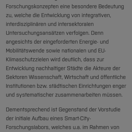
Team und Labore
Amtliche Bekanntmachungen
Studiengänge
Forschung und Projekte
Familiengerechte Hochschule
Aktuelles
Hochschulbibliothek
Forschungskonzepten eine besondere Bedeutung
Arbeiten im FB G
Notfall-Infos
Studieninteressierte
International
Gleichstellung
Studium
zu, welche die Entwicklung von integrativen,
Hochschulkommunikation
BO Shop
Team
Diskriminierungsfreie Hochschule
interdisziplinären und intersektoralen
Fachgruppen
International Office
Untersuchungsansätzen verfolgen. Denn
Service
Vertretungen
Forschung und Entwicklung
Medienzentrum
angesichts der eingeforderten Energie- und
Wahlen
International
qed-Stiftung
Mobilitätswende sowie nationalen und EU-
Team
Zentrale Studienberatung
Klimaschutzzielen wird deutlich, dass zur
Service
Entwicklung nachhaltiger Städte die Akteure der
Sektoren Wissenschaft, Wirtschaft und öffentliche
Institutionen bzw. städtischen Einrichtungen enger
und systematischer zusammenarbeiten müssen.
Dementsprechend ist Gegenstand der Vorstudie
der initiale Aufbau eines Smart-City-
Forschungslabors, welches u.a. im Rahmen von