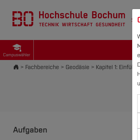
St
W
M
e
Campuswähler
D
Startseite
Fachbereiche
Geodäsie
Kapitel 1: Einführ
H
u
Aufgaben