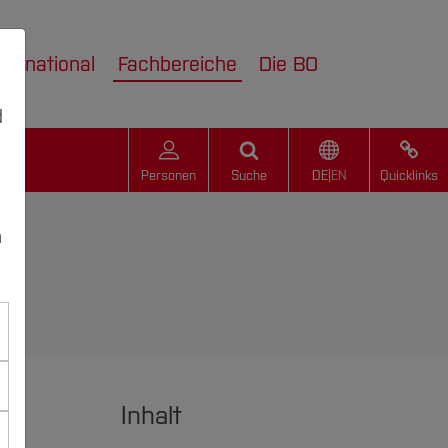
nternational
Fachbereiche
Die BO
d
Personen
Suche
DE
|
EN
Quicklinks
n
Inhalt