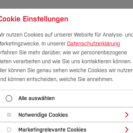
Cookie Einstellungen
udium
Forschung & Transfer
Nachhaltigkeit
I
ir nutzen Cookies auf unserer Website für Analyse- un
arketingzwecke. In unserer
Datenschutzerklärung
rfahren Sie mehr darüber, wie wir personenbezogene
aten verarbeiten und wie Sie uns kontaktieren können.
& Sustainability
Forschungsprojekte
ier können Sie genau sehen welche Cookies wir nutze
inability
nd können entscheiden, welche Sie annehmen.
Alle auswählen
Notwendige Cookies
te
Marketingrelevante Cookies