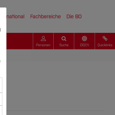
nternational
Fachbereiche
Die BO
d
Personen
Suche
DE
|
EN
Quicklinks
n