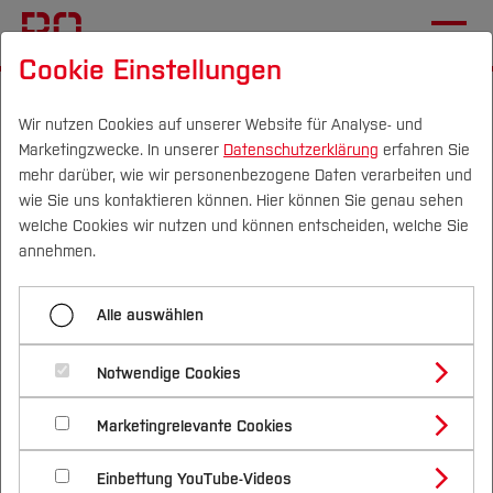
Cookie Einstellungen
Startseite
Forschung & Transfer
Profil
Forschungs- und Transferprofil
Wir nutzen Cookies auf unserer Website für Analyse- und
Marketingzwecke. In unserer
Datenschutzerklärung
erfahren Sie
mehr darüber, wie wir personenbezogene Daten verarbeiten und
Abgeschlossene weitere
wie Sie uns kontaktieren können. Hier können Sie genau sehen
Projekte und Initiativen
Campus
Personen
DE
|
EN
Quicklinks
welche Cookies wir nutzen und können entscheiden, welche Sie
annehmen.
Studium
Alle auswählen
Studienangebote
Bee Statistics
Forschung & Transfer
Notwendige Cookies
Vor dem Studium
Bachelorstudiengänge
DUST
Profil
Nachhaltigkeit
Masterstudiengänge
Marketingrelevante Cookies
Im Studium
Bewerben & Einschreiben
Beratung & Förderung
Forschungs- und Transferprofil
ebwl-oer.nrw
Schwerpunkte
Nachhaltigkeit studieren
Bewerbungsportal
International
Nach dem Studium
Studienbüros und Prüfungen
Einbettung YouTube-Videos
Schwerpunkte (FuT)
Förderinformation und Antragsberatung