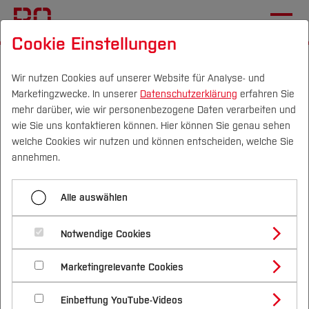
Cookie Einstellungen
Startseite
Studium
Studienangebote
Bachelor-Studiengänge
Wir nutzen Cookies auf unserer Website für Analyse- und
Marketingzwecke. In unserer
Datenschutzerklärung
erfahren Sie
mehr darüber, wie wir personenbezogene Daten verarbeiten und
wie Sie uns kontaktieren können. Hier können Sie genau sehen
Menü aufklappen
Campus
Personen
DE
|
EN
Quicklinks
welche Cookies wir nutzen und können entscheiden, welche Sie
annehmen.
Alle Studiengänge
Studium
Bachelor-Studiengänge mit
Alle auswählen
Bachelor-Studiengänge
Studienangebote
Forschung & Transfer
Studienstart im Wintersemester
Master-Studiengänge
Notwendige Cookies
Vor dem Studium
Bachelorstudiengänge
Profil
Nachhaltigkeit
Masterstudiengänge
Marketingrelevante Cookies
Im Studium
Bewerben & Einschreiben
Beratung & Förderung
Forschungs- und Transferprofil
Schwerpunkte
Nachhaltigkeit studieren
Bewerbungsportal
International
Nach dem Studium
Studienbüros und Prüfungen
Du willst nach dem Schulabschluss oder einer
Einbettung YouTube-Videos
Schwerpunkte (FuT)
Förderinformation und Antragsberatung