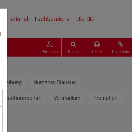
nternational
Fachbereiche
Die BO
d
Personen
Suche
DE
|
EN
Quicklinks
n
chreibung
Numerus Clausus
-/Gasthörerschaft
Vorstudium
Promotion