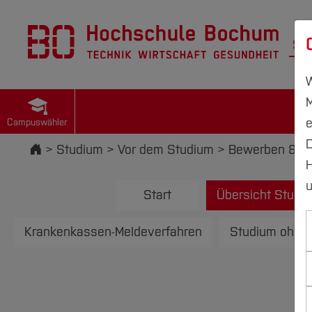
St
W
M
e
Campuswähler
D
Startseite
Studium
Vor dem Studium
Bewerben & Ei
H
u
Start
Übersicht Studi
Krankenkassen-Meldeverfahren
Studium ohne 