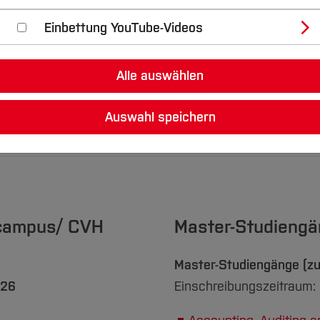
Einbettung YouTube-Videos
ntralcampus/ CVH 
Alle auswählen
gänge
Weitere Informationen
Ansprechp
Auswahl speichern
lcampus/ CVH
Master-Studieng
Master-Studiengänge (zu
026
Einschreibungszeitraum: