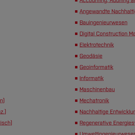
Accounting, Auditing a
Angewandte Nachhalti
Bauingenieurwesen
Digital Construction 
Elektrotechnik
Geodäsie
Geoinformatik
Informatik
Maschinenbau
n)
Mechatronik
z.)
Nachhaltige Entwicklu
isch)
Regenerative Energie
Umweltingenieurwese