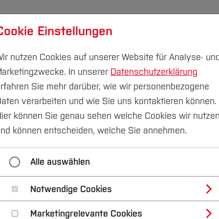
Cookie Einstellungen
udium
Forschung & Transfer
Nachhaltigkeit
I
ir nutzen Cookies auf unserer Website für Analyse- un
arketingzwecke. In unserer
Datenschutzerklärung
rfahren Sie mehr darüber, wie wir personenbezogene
aten verarbeiten und wie Sie uns kontaktieren können.
nschreiben
Übersicht Studiengänge
ier können Sie genau sehen welche Cookies wir nutze
nd können entscheiden, welche Sie annehmen.
engänge
Bewerbungsportal
Unterlagen zur Eins
Alle auswählen
Abitur
Hochschul-& Studiengangwechsel
Zweit
FAQs
DoSV
Team & Sprechzeiten
Notwendige Cookies
Marketingrelevante Cookies