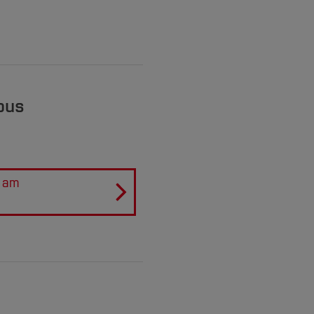
pus
e am