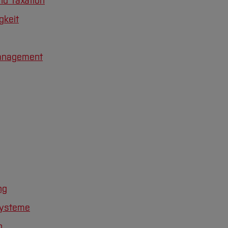
nd Taxation
gkeit
Management
ng
systeme
n