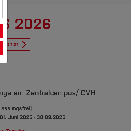
WS 2026
ersonen
änge am Zentralcampus/ CVH
lassungsfrei)
01. Juni 2026 - 30.09.2026